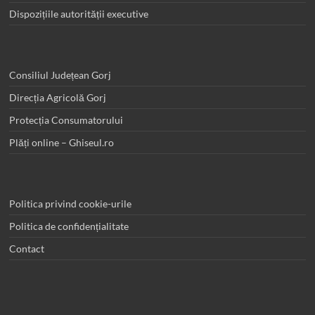
Dispozițiile autorității executive
Consiliul Județean Gorj
Direcția Agricolă Gorj
Protecția Consumatorului
Plăți online – Ghiseul.ro
Politica privind cookie-urile
Politica de confidențialitate
Contact