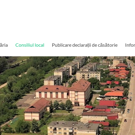
ăria
Consiliul local
Publicare declarații de căsătorie
Info