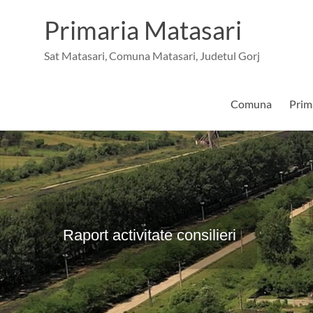
Skip
conținut
to
Primaria Matasari
content
Sat Matasari, Comuna Matasari, Judetul Gorj
Comuna
Prim
Raport activitate consilieri