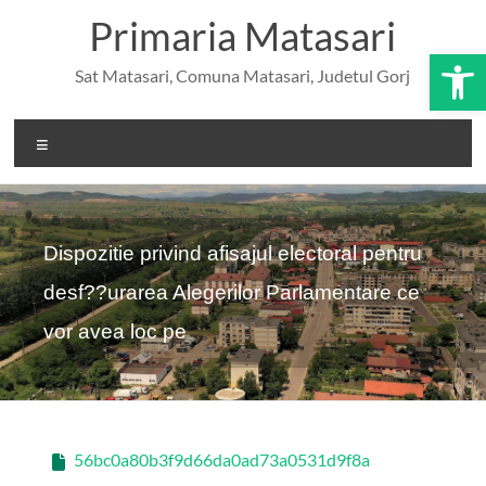
Skip
conținut
Primaria Matasari
to
content
De
Sat Matasari, Comuna Matasari, Judetul Gorj
Meniu
Dispozitie privind afisajul electoral pentru
desf??urarea Alegerilor Parlamentare ce
vor avea loc pe
56bc0a80b3f9d66da0ad73a0531d9f8a