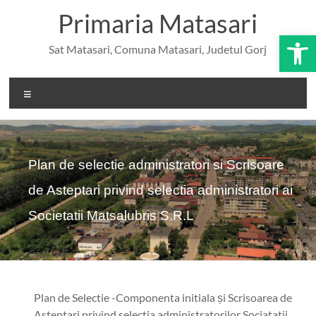
Skip
conținut
Primaria Matasari
to
content
De
Sat Matasari, Comuna Matasari, Judetul Gorj
Meniu
Plan de selectie administratori si Scrisoare
de Asteptari privind selectia administratori ai
Societatii Matsalubris S.R.L
Plan de Selectie -Componenta initiala și Scrisoarea de
Asteptari privind selectia administratorilor Sociatatii