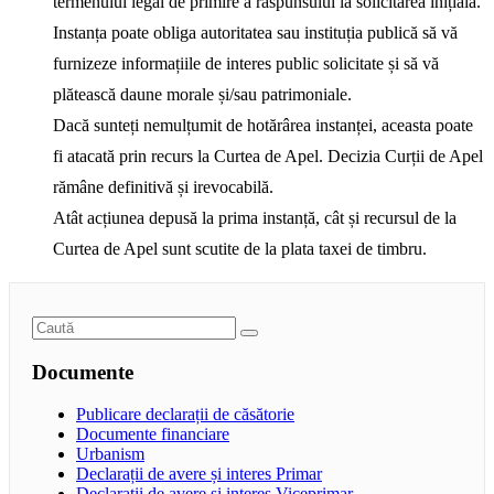
termenului legal de primire a răspunsului la solicitarea inițială.
Instanța poate obliga autoritatea sau instituția publică să vă
furnizeze informațiile de interes public solicitate și să vă
plătească daune morale și/sau patrimoniale.
Dacă sunteți nemulțumit de hotărârea instanței, aceasta poate
fi atacată prin recurs la Curtea de Apel. Decizia Curții de Apel
rămâne definitivă și irevocabilă.
Atât acțiunea depusă la prima instanță, cât și recursul de la
Curtea de Apel sunt scutite de la plata taxei de timbru.
Documente
Publicare declarații de căsătorie
Documente financiare
Urbanism
Declarații de avere și interes Primar
Declarații de avere și interes Viceprimar