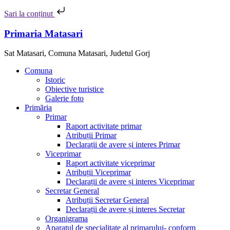
Sari la conținut
Skip
Primaria Matasari
to
content
Sat Matasari, Comuna Matasari, Judetul Gorj
Meniu
Comuna
Istoric
Obiective turistice
Galerie foto
Primăria
Primar
Raport activitate primar
Atribuții Primar
Declarații de avere și interes Primar
Viceprimar
Raport activitate viceprimar
Atribuții Viceprimar
Declarații de avere și interes Viceprimar
Secretar General
Atribuții Secretar General
Declarații de avere și interes Secretar
Organigrama
Aparatul de specialitate al primarului- conform