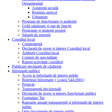
Organigramă
Asistență socială
Registru agricol
Urbanism
Program de funcționare și audiențe
Grilă salarizare și stat de funcții
Programe și strategii proprii
Situații de urgență
Consiliul local
Componentă
Declarații de avere și interes Consiliul local
Atribuții Consiliul local
Comisii de specialitate
Raport activitate consilieri
Publicare declarații de căsătorie
Informații publice
Acces la informaţii de interes public
Buletinul Informativ ( Legea 544/2001)
Proiecte
Transparenţă decizională
Declarații de avere și interes funcționari publici
Formulare Tip
Rapoarte anuale transparență și informații de interes
public
Opis documente de interes public