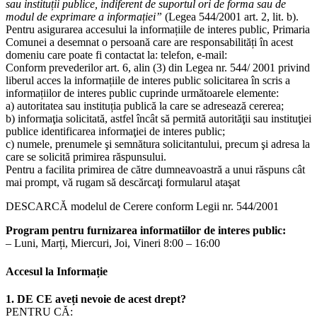
sau instituții publice, indiferent de suportul ori de forma sau de
modul de exprimare a informației”
(Legea 544/2001 art. 2, lit. b).
Pentru asigurarea accesului la informațiile de interes public, Primaria
Comunei a desemnat o persoană care are responsabilități în acest
domeniu care poate fi contactat la: telefon, e-mail:
Conform prevederilor art. 6, alin (3) din Legea nr. 544/ 2001 privind
liberul acces la informațiile de interes public solicitarea în scris a
informațiilor de interes public cuprinde următoarele elemente:
a) autoritatea sau instituția publică la care se adresează cererea;
b) informaţia solicitată, astfel încât să permită autorităţii sau instituţiei
publice identificarea informaţiei de interes public;
c) numele, prenumele şi semnătura solicitantului, precum şi adresa la
care se solicită primirea răspunsului.
Pentru a facilita primirea de către dumneavoastră a unui răspuns cât
mai prompt, vă rugam să descărcaţi formularul ataşat
DESCARCĂ modelul de Cerere conform Legii nr. 544/2001
Program pentru furnizarea informatiilor de interes public:
– Luni, Marți, Miercuri, Joi, Vineri 8:00 – 16:00
Accesul la Informație
1. DE CE aveți nevoie de acest drept?
PENTRU CĂ: