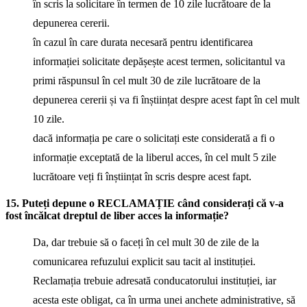
în scris la solicitare în termen de 10 zile lucrătoare de la
depunerea cererii.
în cazul în care durata necesară pentru identificarea
informației solicitate depășește acest termen, solicitantul va
primi răspunsul în cel mult 30 de zile lucrătoare de la
depunerea cererii și va fi înștiințat despre acest fapt în cel mult
10 zile.
dacă informația pe care o solicitați este considerată a fi o
informație exceptată de la liberul acces, în cel mult 5 zile
lucrătoare veți fi înștiințat în scris despre acest fapt.
15. Puteți depune o RECLAMAȚIE când considerați că v-a
fost încălcat dreptul de liber acces la informație?
Da, dar trebuie să o faceți în cel mult 30 de zile de la
comunicarea refuzului explicit sau tacit al instituției.
Reclamația trebuie adresată conducatorului instituției, iar
acesta este obligat, ca în urma unei anchete administrative, să