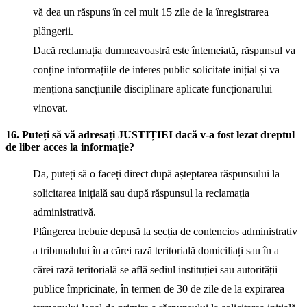
vă dea un răspuns în cel mult 15 zile de la înregistrarea
plângerii.
Dacă reclamația dumneavoastră este întemeiată, răspunsul va
conține informațiile de interes public solicitate inițial și va
menționa sancțiunile disciplinare aplicate funcționarului
vinovat.
16. Puteți să vă adresați JUSTIȚIEI dacă v-a fost lezat dreptul
de liber acces la informație?
Da, puteți să o faceți direct după așteptarea răspunsului la
solicitarea inițială sau după răspunsul la reclamația
administrativă.
Plângerea trebuie depusă la secția de contencios administrativ
a tribunalului în a cărei rază teritorială domiciliați sau în a
cărei rază teritorială se află sediul instituției sau autorității
publice împricinate, în termen de 30 de zile de la expirarea