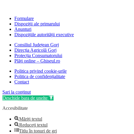
Formulare
Dispoziții ale primarului
Anunturi
Dispozițiile autorității executive
Consiliul Județean Gorj
Direcția Agricolă Gorj
Protecția Consumatorului
Plăți online – Ghiseul.ro
Politica privind cookie-urile
Politica de confidențialitate
Contact
Sari la conținut
Deschide bara de unelte
Accesibilitate
Măriți textul
Reduceți textul
Titlu în tonuri de gri