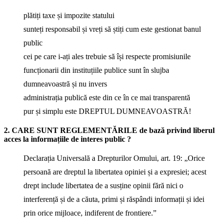
plătiți taxe și impozite statului
sunteți responsabil și vreți să știți cum este gestionat banul
public
cei pe care i-ați ales trebuie să își respecte promisiunile
funcționarii din instituțiile publice sunt în slujba
dumneavoastră și nu invers
administrația publică este din ce în ce mai transparentă
pur și simplu este DREPTUL DUMNEAVOASTRĂ!
2. CARE SUNT REGLEMENTĂRILE de bază privind liberul
acces la informațiile de interes public ?
Declarația Universală a Drepturilor Omului, art. 19: „Orice
persoană are dreptul la libertatea opiniei și a expresiei; acest
drept include libertatea de a susține opinii fără nici o
interferență și de a căuta, primi și răspândi informații și idei
prin orice mijloace, indiferent de frontiere.”